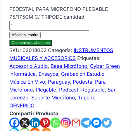
PEDESTAL PARA MICROFONO PLEGABLE
75/175CM C/ TRIPODE cantidad
Añadir al carrito
Comprar vía whatsapp
SKU:
02018002
Categoría:
INSTRUMENTOS
MUSICALES Y ACCESORIOS
Etiquetas:
Accesorio Audio
,
Base Micrófono
,
Cyber Green
Informática
,
Ensayos
,
Grabación Estudio
,
Música En Vivo
,
Paraguay
,
Pedestal Para
Micrófono
,
Plegable
,
Podcast
,
Regulable
,
San
Lorenzo
,
Soporte Micrófono
,
Tripode
GENERICO
Compartir Producto