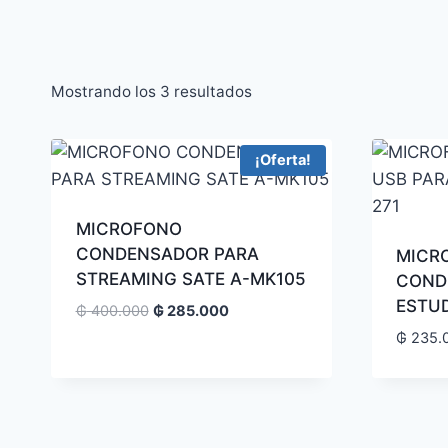
Mostrando los 3 resultados
¡Oferta!
MICROFONO
CONDENSADOR PARA
MICR
STREAMING SATE A-MK105
COND
ESTUD
₲
400.000
₲
285.000
₲
235.