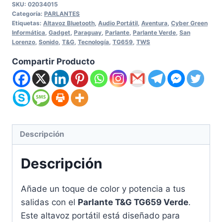
SKU:
02034015
Categoría:
PARLANTES
Etiquetas:
Altavoz Bluetooth
,
Audio Portátil
,
Aventura
,
Cyber Green
Informática
,
Gadget
,
Paraguay
,
Parlante
,
Parlante Verde
,
San
Lorenzo
,
Sonido
,
T&G
,
Tecnología
,
TG659
,
TWS
Compartir Producto
Descripción
Descripción
Añade un toque de color y potencia a tus
salidas con el
Parlante T&G TG659 Verde
.
Este altavoz portátil está diseñado para