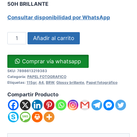
50H BRILLANTE
Consultar disponibilidad por WhatsApp
Añadir al carrito
Comprar vía whatsapp
SKU:
7898613219383
Categoría:
PAPEL FOTOGRAFICO
Etiquetas:
115gr
,
A4
,
BRW
,
Glossy brillante
,
Papel fotográfico
Compartir Producto