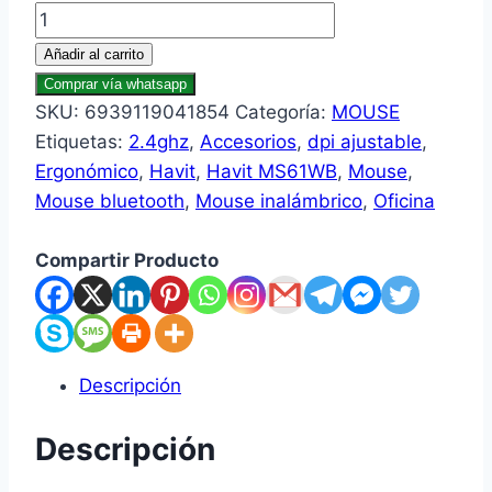
Añadir al carrito
Comprar vía whatsapp
SKU:
6939119041854
Categoría:
MOUSE
Etiquetas:
2.4ghz
,
Accesorios
,
dpi ajustable
,
Ergonómico
,
Havit
,
Havit MS61WB
,
Mouse
,
Mouse bluetooth
,
Mouse inalámbrico
,
Oficina
Compartir Producto
Descripción
Descripción