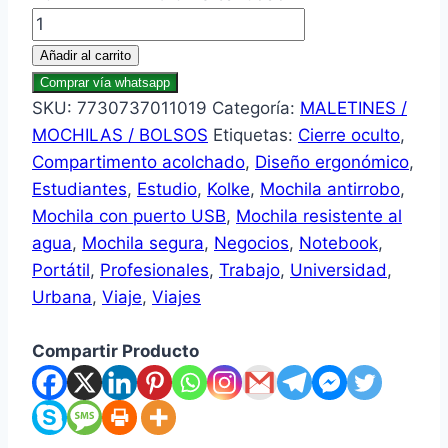
Añadir al carrito
Comprar vía whatsapp
SKU:
7730737011019
Categoría:
MALETINES /
MOCHILAS / BOLSOS
Etiquetas:
Cierre oculto
,
Compartimento acolchado
,
Diseño ergonómico
,
Estudiantes
,
Estudio
,
Kolke
,
Mochila antirrobo
,
Mochila con puerto USB
,
Mochila resistente al
agua
,
Mochila segura
,
Negocios
,
Notebook
,
Portátil
,
Profesionales
,
Trabajo
,
Universidad
,
Urbana
,
Viaje
,
Viajes
Compartir Producto