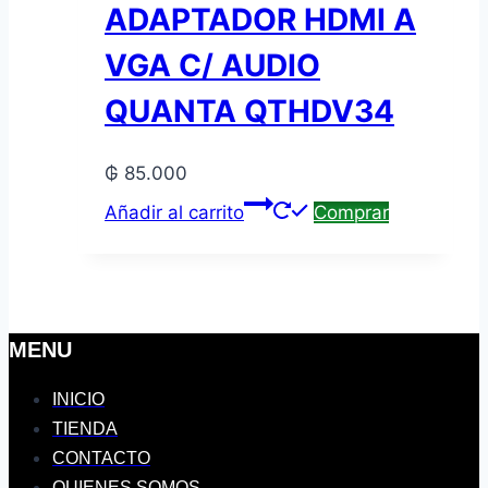
ADAPTADOR HDMI A
VGA C/ AUDIO
QUANTA QTHDV34
₲
85.000
Añadir al carrito
Comprar
MENU
INICIO
TIENDA
CONTACTO
QUIENES SOMOS