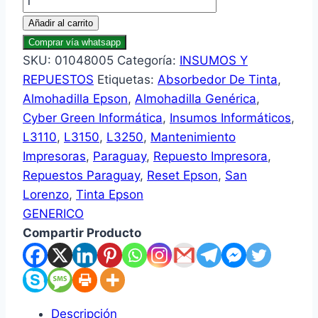
Añadir al carrito
Comprar vía whatsapp
SKU:
01048005
Categoría:
INSUMOS Y
REPUESTOS
Etiquetas:
Absorbedor De Tinta
,
Almohadilla Epson
,
Almohadilla Genérica
,
Cyber Green Informática
,
Insumos Informáticos
,
L3110
,
L3150
,
L3250
,
Mantenimiento
Impresoras
,
Paraguay
,
Repuesto Impresora
,
Repuestos Paraguay
,
Reset Epson
,
San
Lorenzo
,
Tinta Epson
GENERICO
Compartir Producto
Descripción